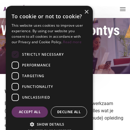
×
To cookie or not to cookie?
Welkom bij de Fontys
This website uses cookies to improve user
experience. By using our website you
consent to all cookies in accordance with
ICT Alumni
our Privacy and Cookie Policy.
Read more
STRICTLY NECESSARY
community
PERFORMANCE
TARGETING
FUNCTIONALITY
Welkom op het Fontys ICT Alumni Portaal!
UNCLASSIFIED
Ben je (bijna) afgestudeerd of ben je (ooit) werkzaam
(geweest) bij Fontys ICT? Dan vind je hier alles wat je
ACCEPT ALL
DECLINE ALL
nodig hebt om in contact te blijven met je (oude) opleiding
SHOW DETAILS
en mede-alumni.