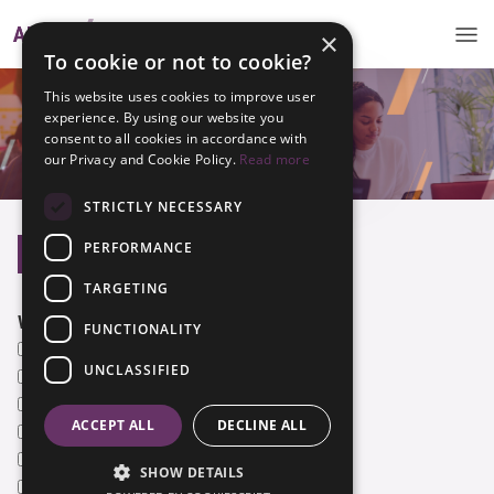
×
To cookie or not to cookie?
This website uses cookies to improve user
Vacatures
experience. By using our website you
consent to all cookies in accordance with
our Privacy and Cookie Policy.
Read more
STRICTLY NECESSARY
PERFORMANCE
Vacatures
Traineeships
TARGETING
Werkveld
FUNCTIONALITY
AI
UNCLASSIFIED
Artificial Intelligence
Business
ACCEPT ALL
DECLINE ALL
Business Intelligence & Data
Business IT & Management
SHOW DETAILS
Creative Technology